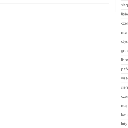
sie
lipi
cze
mar
sty
gru
lis
paź
wrz
sie
cze
maj
kwi
luty