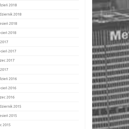
dzień 2018
dziernik 2018
esień 2018
ecień 2018
 2017
ecień 2017
zec 2017
 2017
dzień 2016
ecień 2016
zec 2016
dziernik 2015
esień 2015
ec 2015