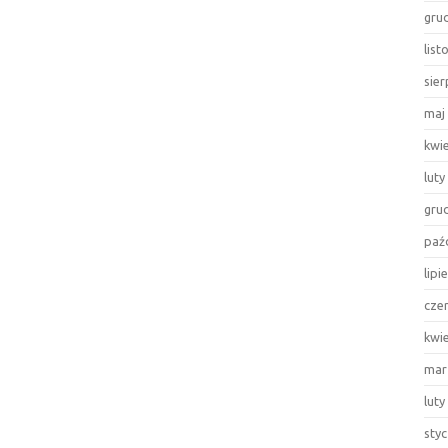
gru
lis
sie
maj
kwi
luty
gru
paź
lipi
cze
kwi
mar
luty
sty