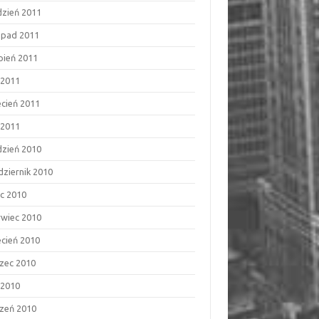
dzień 2011
topad 2011
rpień 2011
 2011
ecień 2011
 2011
dzień 2010
dziernik 2010
ec 2010
rwiec 2010
ecień 2010
zec 2010
 2010
czeń 2010