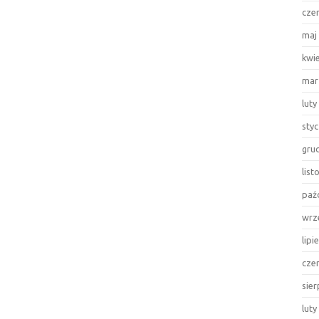
cze
maj
kwi
mar
luty
sty
gru
lis
paź
wrz
lipi
cze
sie
luty