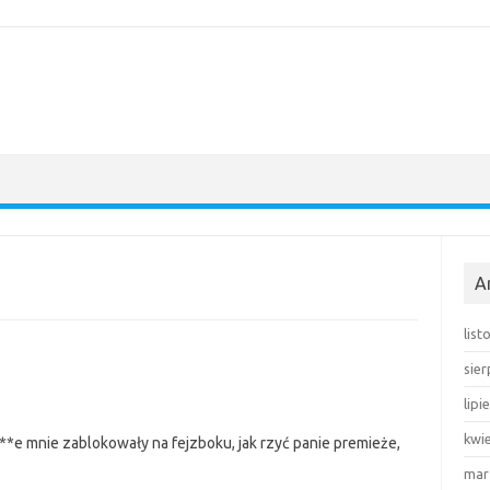
A
lis
sie
lipi
kwi
**e mnie zablokowały na fejzboku, jak rzyć panie premieże,
mar