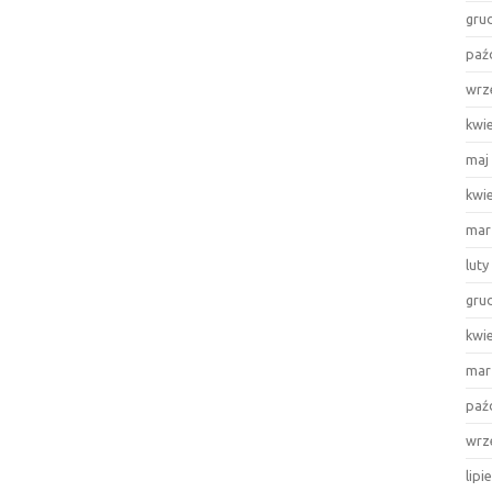
gru
paź
wrz
kwi
maj
kwi
mar
luty
gru
kwi
mar
paź
wrz
lipi