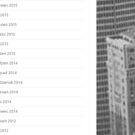
rwiec 2015
 2015
ecień 2015
zec 2015
 2015
czeń 2015
dzień 2014
topad 2014
dziernik 2014
esień 2014
ec 2014
rwiec 2014
rpień 2012
 2012