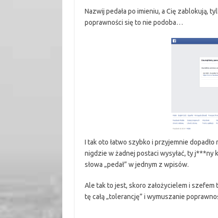
Nazwij pedała po imieniu, a Cię zablokują, t
poprawności się to nie podoba…
I tak oto łatwo szybko i przyjemnie dopadł
nigdzie w żadnej postaci wysyłać, ty j***ny
słowa „pedał” w jednym z wpisów.
Ale tak to jest, skoro założycielem i szefem
tę całą „tolerancję” i wymuszanie poprawnoś