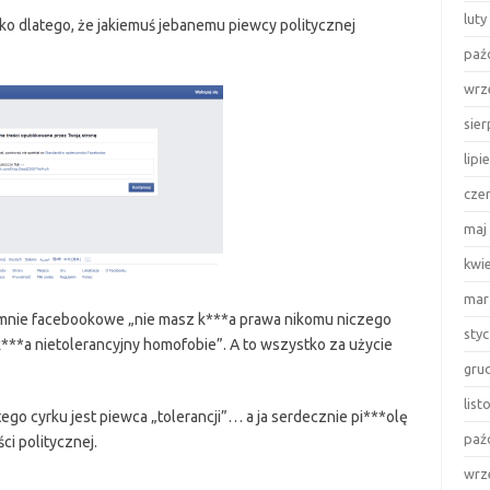
luty
ylko dlatego, że jakiemuś jebanemu piewcy politycznej
paź
wrz
sie
lipi
cze
maj
kwi
mar
o mnie facebookowe „nie masz k***a prawa nikomu niczego
sty
 k***a nietolerancyjny homofobie”. A to wszystko za użycie
gru
lis
 tego cyrku jest piewca „tolerancji”… a ja serdecznie pi***olę
paź
ci politycznej.
wrz