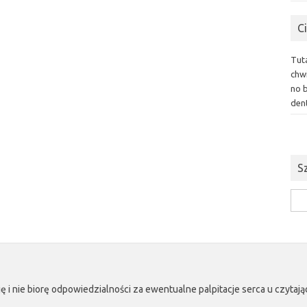
C
Tut
chwi
no 
dent
S
Szuk
ę i nie biorę odpowiedzialności za ewentualne palpitacje serca u czyta