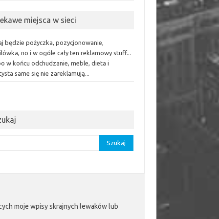
iekawe miejsca w sieci
aj będzie pożyczka, pozycjonowanie,
lówka, no i w ogóle cały ten reklamowy stuff...
bo w końcu odchudzanie, meble, dieta i
ysta same się nie zareklamują...
zukaj
aj:
jących moje wpisy skrajnych lewaków lub