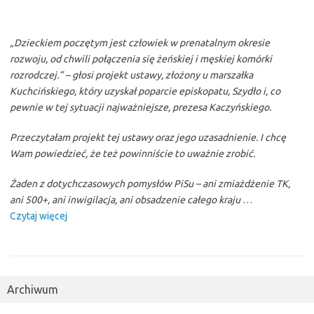
„Dzieckiem poczętym jest człowiek w prenatalnym okresie
rozwoju, od chwili połączenia się żeńskiej i męskiej komórki
rozrodczej.” – głosi projekt ustawy, złożony u marszałka
Kuchcińskiego, który uzyskał poparcie episkopatu, Szydło i, co
pewnie w tej sytuacji najważniejsze, prezesa Kaczyńskiego.
Przeczytałam projekt tej ustawy oraz jego uzasadnienie. I chcę
Wam powiedzieć, że też powinniście to uważnie zrobić.
Żaden z dotychczasowych pomysłów PiSu – ani zmiażdżenie TK,
ani 50
0+, ani inwigilacja, ani obsadzenie całego kraju
…
“Świetny
Czytaj więcej
komentarz
pisowskiej
do
ustawy
Archiwum
antyaborcyjnej”