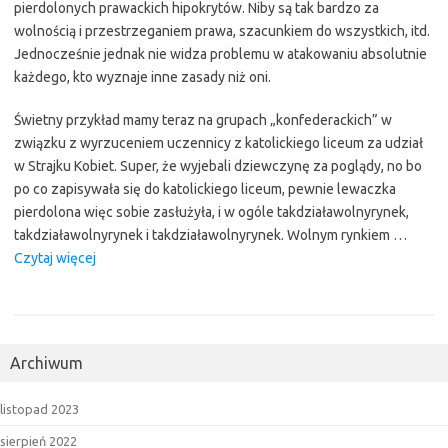
pierdolonych prawackich hipokrytów. Niby są tak bardzo za
wolnością i przestrzeganiem prawa, szacunkiem do wszystkich, itd.
Jednocześnie jednak nie widza problemu w atakowaniu absolutnie
każdego, kto wyznaje inne zasady niż oni.
Świetny przykład mamy teraz na grupach „konfederackich” w
związku z wyrzuceniem uczennicy z katolickiego liceum za udział
w Strajku Kobiet. Super, że wyjebali dziewczynę za poglądy, no bo
po co zapisywała się do katolickiego liceum, pewnie lewaczka
pierdolona więc sobie zasłużyła, i w ogóle takdziaławolnyrynek,
takdziaławolnyrynek i takdziaławolnyrynek. Wolnym rynkiem …
“Zwolennicy
Czytaj więcej
Konfederacji
to
jedna
wielka
Archiwum
banda
pierdolonych
listopad 2023
prawackich
hipokrytów”
sierpień 2022