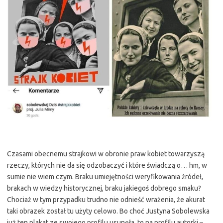
Czasami obecnemu strajkowi w obronie praw kobiet towarzyszą
rzeczy, których nie da się odzobaczyć i które świadczą o… hm, w
sumie nie wiem czym. Braku umiejętności weryfikowania źródeł,
brakach w wiedzy historycznej, braku jakiegoś dobrego smaku?
Chociaż w tym przypadku trudno nie odnieść wrażenia, że akurat
taki obrazek został tu użyty celowo. Bo choć Justyna Sobolewska
już ten plakat ze swojego profilu usunęła, to na profilu autorki –