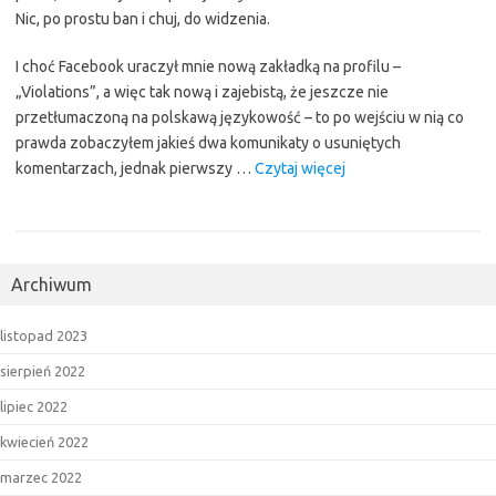
Nic, po prostu ban i chuj, do widzenia.
I choć Facebook uraczył mnie nową zakładką na profilu –
„Violations”, a więc tak nową i zajebistą, że jeszcze nie
przetłumaczoną na polskawą językowość – to po wejściu w nią co
prawda zobaczyłem jakieś dwa komunikaty o usuniętych
“Facebook:
komentarzach, jednak pierwszy …
Czytaj więcej
ktoś
na
twojej
grupie
Archiwum
coś
przeskrobał,
listopad 2023
ale
to
sierpień 2022
TY
lipiec 2022
jako
kwiecień 2022
admin
dostaniesz
marzec 2022