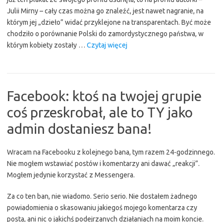
Julii Mirny – cały czas można go znaleźć, jest nawet nagranie, na
którym jej „dzieło” widać przyklejone na transparentach. Być może
chodziło o porównanie Polski do zamordystycznego państwa, w
“Strajk
którym kobiety zostały …
Czytaj więcej
Kobiet
i
co
najmniej
Facebook: ktoś na twojej grupie
skandaliczny
coś przeskrobał, ale to TY jako
plakat”
admin dostaniesz bana!
Wracam na Facebooku z kolejnego bana, tym razem 24-godzinnego.
Nie mogłem wstawiać postów i komentarzy ani dawać „reakcji”.
Mogłem jedynie korzystać z Messengera.
Za co ten ban, nie wiadomo. Serio serio. Nie dostałem żadnego
powiadomienia o skasowaniu jakiegoś mojego komentarza czy
posta, ani nic o jakichś podejrzanych działaniach na moim koncie.