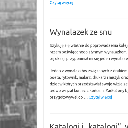
“Pieszy
Czytaj więcej
ma
prawa,
rowerzysta
obowiązki”
Wynalazek ze snu
Szykuję się właśnie do poprowadzenia kolej
razem poświęconego słynnym wynalazkom, d
tej okazji przypomniał mi się jeden wynalaz
Jeden z wynalazków związanych z drukiem zo
poeta, rytownik, malarz, drukarz i mistyk o
dzieł w których przedstawiał swoje wizje se
ledwo wiązał koniec z końcem. Zadłużony by
“Wynala
przygotowywał do …
Czytaj więcej
ze
snu”
Katalogi i „katalogi”