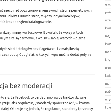
gru
ać nieco nad pozycjonowaniem swoich stron internetowych.
paź
iu linków z innych stron, między innymi katalogów,
wrz
t’a i rozpocząłem katalogowanie.
kwi
ardziej, i mniej wartościowe. Bywa tak, że wpisy w tych
maj
użym site są darmowe, a wpisy w mniej wartych – płatne.
kwi
całych sieci katalogów bez PageRanku i z małą ilością
mar
rzez roboty Google’a), w których wpis można dodać jedynie
logi
luty
gru
ogi”,
kwi
ściowe
ja bez moderacji
mar
ościowe””
paź
ziło się, że Facebook to bardzo, naprawdę bardzo dziwne
wrz
wiązuje jakiś regulamin, „standardy społeczności”, w którym
lipi
ak dalej. Okazuje się jednak, że regulamin, standardy i przepisy