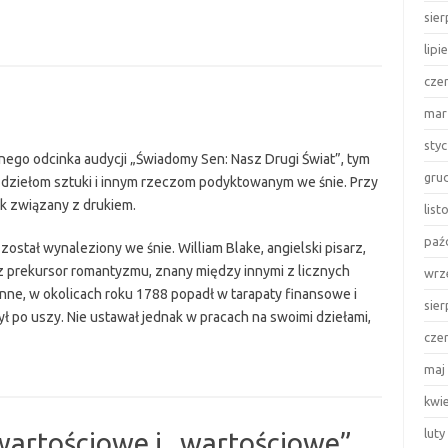
sie
lipi
cze
mar
sty
nego odcinka audycji „Świadomy Sen: Nasz Drugi Świat”, tym
gru
ziełom sztuki i innym rzeczom podyktowanym we śnie. Przy
ek związany z drukiem.
lis
paź
stał wynaleziony we śnie. William Blake, angielski pisarz,
raz prekursor romantyzmu, znany między innymi z licznych
wrz
nne, w okolicach roku 1788 popadł w tarapaty finansowe i
sie
ł po uszy. Nie ustawał jednak w pracach na swoimi dziełami,
cze
zek
maj
kwi
luty
, wartościowe i „wartościowe”