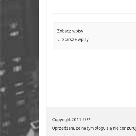
mnie
w
intern
irytuje”
Zobacz wpisy
←
Starsze wpisy
Copyright 2011-????
Uprzedzam, że na tym blogu się nie cenzuruj