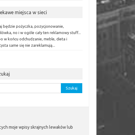
iekawe miejsca w sieci
aj będzie pożyczka, pozycjonowanie,
lówka, no i w ogóle cały ten reklamowy stuff...
bo w końcu odchudzanie, meble, dieta i
ysta same się nie zareklamują...
zukaj
aj:
jących moje wpisy skrajnych lewaków lub