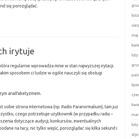
gru
und się porozglądać.
lis
sie
maj
h
kwi
h irytuje
luty
ny
gru
tóra regularnie wprowadza mnie w stan najwyższej irytacji.
akim sposobem ci ludzie w ogóle nauczyli się obsługi
paź
lipi
czym analfabetyzmem.
cze
kwi
st sobie strona internetowa (np. Radio Paranormalium), tam już
szystko, czego potrzebuje użytkownik (w przypadku radia –
mar
szenia dotyczące audycji, konkursów, ewentualnych
luty
dane na tacy, nic tylko wejść, porozglądać się kilka sekund i
sty