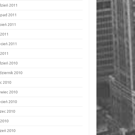
dzień 2011
topad 2011
rpień 2011
 2011
ecień 2011
 2011
dzień 2010
dziernik 2010
ec 2010
rwiec 2010
ecień 2010
zec 2010
 2010
czeń 2010