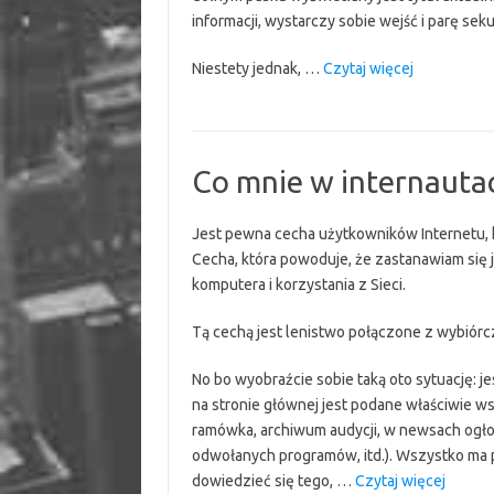
informacji, wystarczy sobie wejść i parę sek
“Co
Niestety jednak, …
Czytaj więcej
mnie
w
internautac
irytuje
Co mnie w internautac
–
nieplanowa
Jest pewna cecha użytkowników Internetu, k
ciąg
Cecha, która powoduje, że zastanawiam się j
dalszy”
komputera i korzystania z Sieci.
Tą cechą jest lenistwo połączone z wybiór
No bo wyobraźcie sobie taką oto sytuację: je
na stronie głównej jest podane właściwie w
ramówka, archiwum audycji, w newsach ogło
odwołanych programów, itd.). Wszystko ma po
“Co
dowiedzieć się tego, …
Czytaj więcej