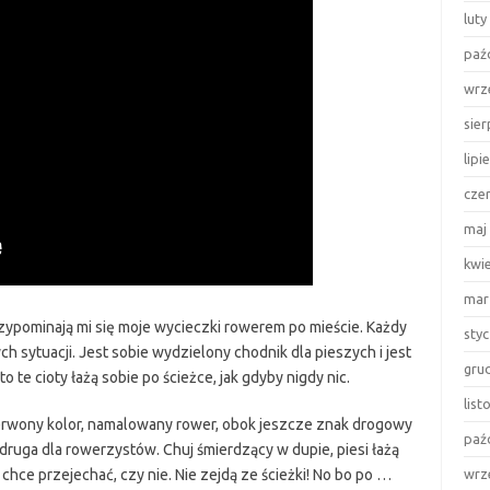
luty
paź
wrz
sie
lipi
cze
maj
kwi
mar
przypominają mi się moje wycieczki rowerem po mieście. Każdy
sty
h sytuacji. Jest sobie wydzielony chodnik dla pieszych i jest
gru
 te cioty łażą sobie po ścieżce, jak gdyby nigdy nic.
lis
rwony kolor, namalowany rower, obok jeszcze znak drogowy
paź
 druga dla rowerzystów. Chuj śmierdzący w dupie, piesi łażą
 chce przejechać, czy nie. Nie zejdą ze ścieżki! No bo po …
wrz