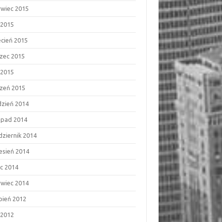
rwiec 2015
 2015
ecień 2015
zec 2015
 2015
czeń 2015
dzień 2014
topad 2014
dziernik 2014
esień 2014
ec 2014
rwiec 2014
rpień 2012
 2012