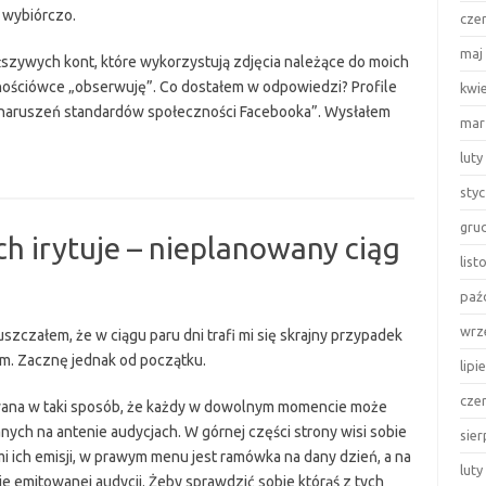
 wybiórczo.
cze
maj
 fałszywych kont, które wykorzystują zdjęcia należące do moich
cznościówce „obserwuję”. Co dostałem w odpowiedzi? Profile
kwi
my naruszeń standardów społeczności Facebooka”. Wysłałem
mar
acebookowa
luty
deracja
z
sty
deracji”
gru
h irytuje – nieplanowany ciąg
lis
paź
wrz
szczałem, że w ciągu paru dni trafi mi się skrajny przypadek
m. Zacznę jednak od początku.
lipi
cze
owana w taki sposób, że każdy w dowolnym momencie może
nych na antenie audycjach. W górnej części strony wisi sobie
sie
i ich emisji, w prawym menu jest ramówka na dany dzień, a na
luty
ie emitowanej audycji. Żeby sprawdzić sobie którąś z tych