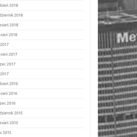
dzień 2018
dziernik 2018
esień 2018
ecień 2018
 2017
ecień 2017
zec 2017
 2017
dzień 2016
ecień 2016
zec 2016
dziernik 2015
esień 2015
ec 2015