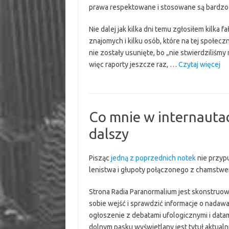
prawa respektowane i stosowane są bardzo
Nie dalej jak kilka dni temu zgłosiłem kilka
znajomych i kilku osób, które na tej społe
nie zostały usunięte, bo „nie stwierdziliś
“F
więc raporty jeszcze raz, …
Czytaj więcej
mo
be
mo
Co mnie w internautac
dalszy
Pisząc
jedną z poprzednich notek
nie przypu
lenistwa i głupoty połączonego z chamstwe
Strona Radia Paranormalium jest skonstru
sobie wejść i sprawdzić informacje o nadawa
ogłoszenie z debatami ufologicznymi i datam
dolnym pasku wyświetlany jest tytuł aktualn