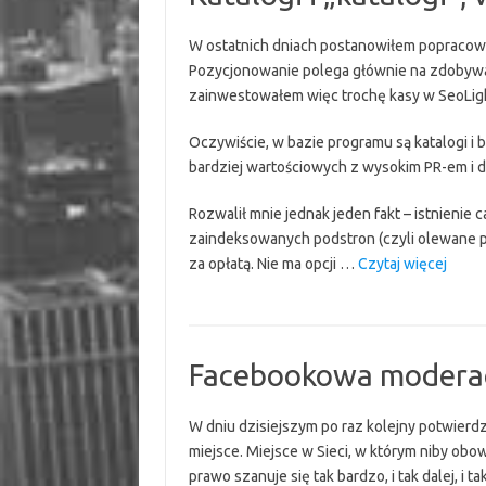
W ostatnich dniach postanowiłem popracow
Pozycjonowanie polega głównie na zdobywan
zainwestowałem więc trochę kasy w SeoLigh
Oczywiście, w bazie programu są katalogi i b
bardziej wartościowych z wysokim PR-em i d
Rozwalił mnie jednak jeden fakt – istnienie 
zaindeksowanych podstron (czyli olewane p
“Kata
za opłatą. Nie ma opcji …
Czytaj więcej
i
„katal
warto
i
Facebookowa moderac
„wart
W dniu dzisiejszym po raz kolejny potwierd
miejsce. Miejsce w Sieci, w którym niby obo
prawo szanuje się tak bardzo, i tak dalej, i t