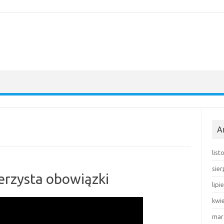
A
lis
sie
erzysta obowiązki
lipi
kwi
mar