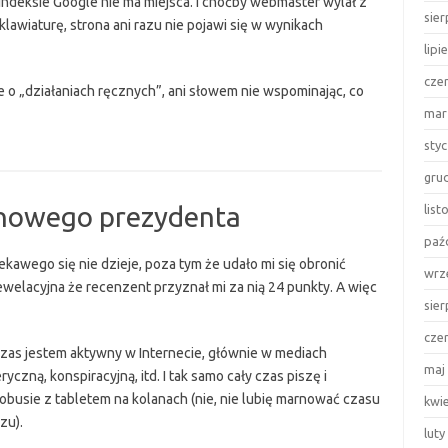
 indeksie Google nie ma miejsca. I choćby webmaster wylał z
sie
klawiaturę, strona ani razu nie pojawi się w wynikach
lipi
cze
je o „działaniach ręcznych”, ani słowem nie wspominając, co
mar
sty
gru
 nowego prezydenta
lis
paź
ekawego się nie dzieje, poza tym że udało mi się obronić
wrz
 rewelacyjna że recenzent przyznał mi za nią 24 punkty. A więc
sie
cze
 czas jestem aktywny w Internecie, głównie w mediach
maj
zną, konspiracyjną, itd. I tak samo cały czas piszę i
tobusie z tabletem na kolanach (nie, nie lubię marnować czasu
kwi
zu).
luty