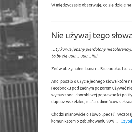
W międzyczasie obserwuję, co się dzieje na 
Nie używaj tego sło
…ty kurwa jebany pierdolony nietolerancyjn
to by cię uuu… uuu…!!!!!
Znów otrzymałem bana na Facebooku. I to za
Ano, poszło o użycie jednego słowa które na
Facebooku pod żadnym pozorem używać nie w
wymuszonej chorobliwej poprawności politycz
dupoliz wszelakiej maści odmieńców seksual
Chodzi mianowicie o słowo „pedał”. Wczora
komunikatem o zablokowaniu 99% …
Czytaj