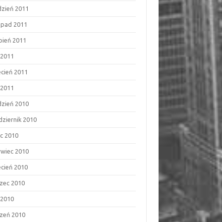
dzień 2011
topad 2011
rpień 2011
 2011
ecień 2011
 2011
dzień 2010
dziernik 2010
ec 2010
rwiec 2010
ecień 2010
zec 2010
 2010
czeń 2010