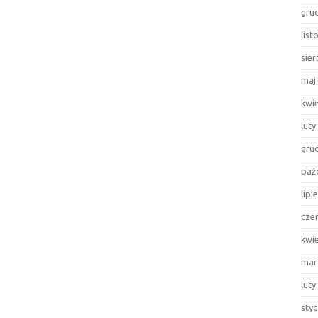
gru
lis
sie
maj
kwi
luty
gru
paź
lipi
cze
kwi
mar
luty
sty