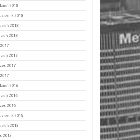
dzień 2018
dziernik 2018
esień 2018
ecień 2018
 2017
ecień 2017
zec 2017
 2017
dzień 2016
ecień 2016
zec 2016
dziernik 2015
esień 2015
ec 2015