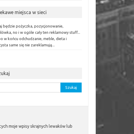
iekawe miejsca w sieci
aj będzie pożyczka, pozycjonowanie,
lówka, no i w ogóle cały ten reklamowy stuff...
bo w końcu odchudzanie, meble, dieta i
ysta same się nie zareklamują...
zukaj
aj:
jących moje wpisy skrajnych lewaków lub