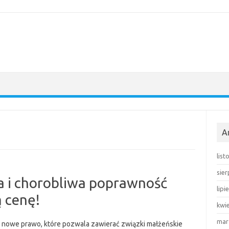
A
lis
sie
 i chorobliwa poprawność
lipi
ą cenę!
kwi
mar
o nowe prawo, które pozwala zawierać związki małżeńskie