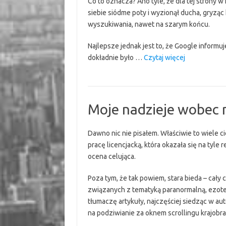
Co to oznacza? Ano tyle, że dla tej strony w
siebie siódme poty i wyzionął ducha, gryząc 
wyszukiwania, nawet na szarym końcu.
Najlepsze jednak jest to, że Google informu
“Google:
dokładnie było …
Czytaj więcej
Nie
odbanujemy
twojej
strony.
Moje nadzieje wobec
Bo
nie!”
Dawno nic nie pisałem. Właściwie to wiele ci
pracę licencjacką, która okazała się na tyle
ocena celująca.
Poza tym, że tak powiem, stara bieda – cały
związanych z tematyką paranormalną, ezoteryc
tłumaczę artykuły, najczęściej siedząc w au
na podziwianie za oknem scrollingu krajobra