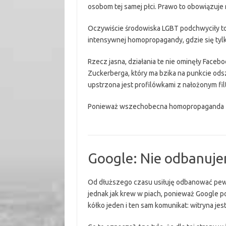
osobom tej samej płci. Prawo to obowiązuje
Oczywiście środowiska LGBT podchwyciły to w
intensywnej homopropagandy, gdzie się tylk
Rzecz jasna, działania te nie ominęły Facebo
Zuckerberga, który ma bzika na punkcie od
upstrzona jest profilówkami z nałożonym fil
Ponieważ wszechobecna homopropagand
Google: Nie odbanujem
Od dłuższego czasu usiłuję odbanować pew
jednak jak krew w piach, ponieważ Google 
kółko jeden i ten sam komunikat: witryna je