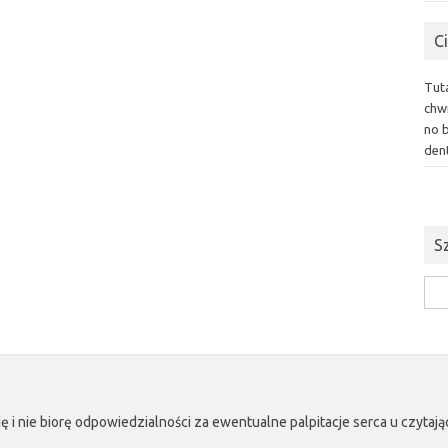
C
Tut
chwi
no 
dent
S
Szuk
ę i nie biorę odpowiedzialności za ewentualne palpitacje serca u czyta