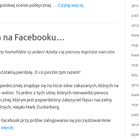
“Moje
polskiej scenie politycznej. …
Czytaj więcej
gru
nadzieje
paź
wobec
wrz
nowego
prezydenta”
wa na Facebooku…
kwi
maj
y homofobie ty jeden! Ażeby cię pierony łogniste siarciste
kwi
mar
 totalną pierdołę. O co poszło tym razem?
luty
gru
jwidoczniej znajduje się na liście słów zakazanych, których na
olno. To jedno z tych słów, których nienawidzi piewca
kwi
nej, którym jest popierdolony założyciel fejsa i naczelny
mar
nych, niejaki Mark Zuckerberg.
paź
j Facebook przy próbie zalogowania się poczęstował mnie
wrz
“Nie
 więcej
używaj
lipi