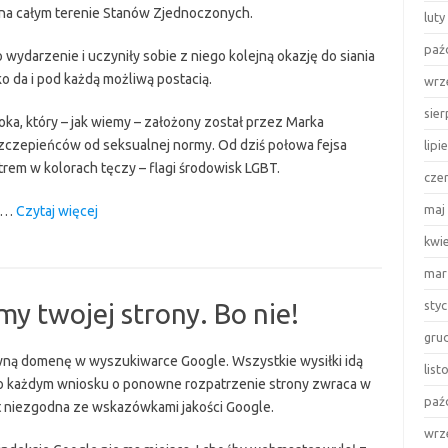
 na całym terenie Stanów Zjednoczonych.
luty
paź
ydarzenie i uczyniły sobie z niego kolejną okazję do siania
o da i pod każdą możliwą postacią.
wrz
sie
oka, który – jak wiemy – założony został przez Marka
szczepieńców od seksualnej normy. Od dziś połowa fejsa
lipi
trem w kolorach tęczy – flagi środowisk LGBT.
cze
“Wymuszona
maj
a …
Czytaj więcej
tolerancja
kwi
i
mar
chorobliwa
poprawność
y twojej strony. Bo nie!
sty
polityczna!
gru
Za
ną domenę w wyszukiwarce Google. Wszystkie wysiłki idą
lis
wszelką
po każdym wniosku o ponowne rozpatrzenie strony zwraca w
cenę!”
paź
st niezgodna ze wskazówkami jakości Google.
wrz