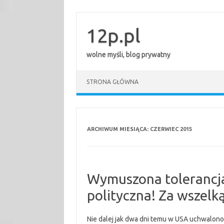
Przejdź
do
treści
12p.pl
wolne myśli, blog prywatny
STRONA GŁÓWNA
ARCHIWUM MIESIĄCA:
CZERWIEC 2015
Wymuszona tolerancja
polityczna! Za wszelk
Nie dalej jak dwa dni temu w USA uchwalon