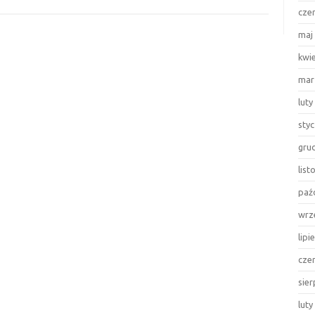
tego
cze
słowa
maj
na
Facebooku…”
kwi
mar
luty
sty
gru
lis
paź
wrz
lipi
cze
sie
luty