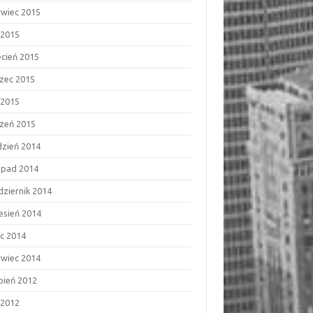
rwiec 2015
 2015
ecień 2015
zec 2015
 2015
czeń 2015
dzień 2014
topad 2014
dziernik 2014
esień 2014
ec 2014
rwiec 2014
rpień 2012
 2012