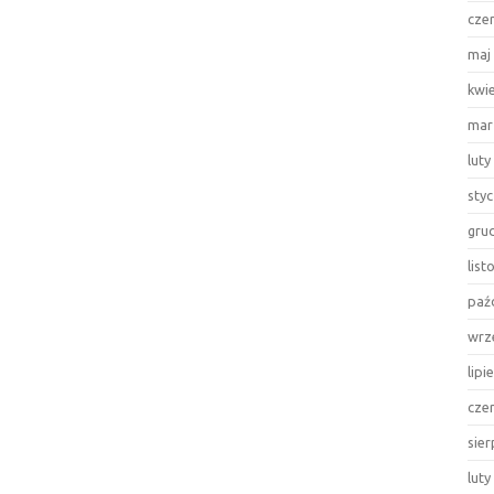
cze
maj
kwi
mar
luty
sty
gru
lis
paź
wrz
lipi
cze
sie
luty