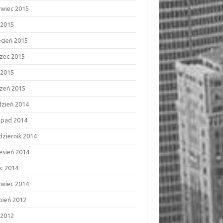
rwiec 2015
 2015
ecień 2015
zec 2015
 2015
czeń 2015
dzień 2014
topad 2014
dziernik 2014
esień 2014
ec 2014
rwiec 2014
rpień 2012
 2012