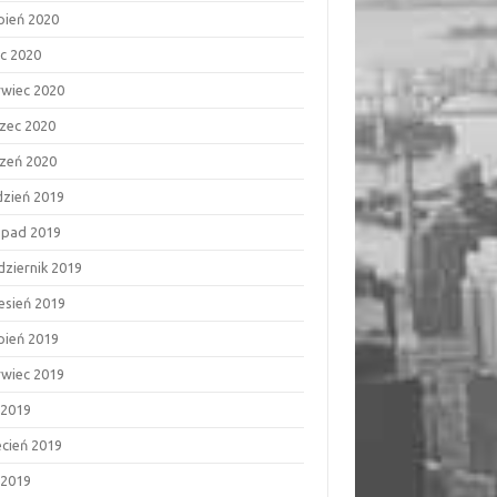
rpień 2020
ec 2020
rwiec 2020
zec 2020
czeń 2020
dzień 2019
topad 2019
dziernik 2019
esień 2019
rpień 2019
rwiec 2019
 2019
ecień 2019
 2019