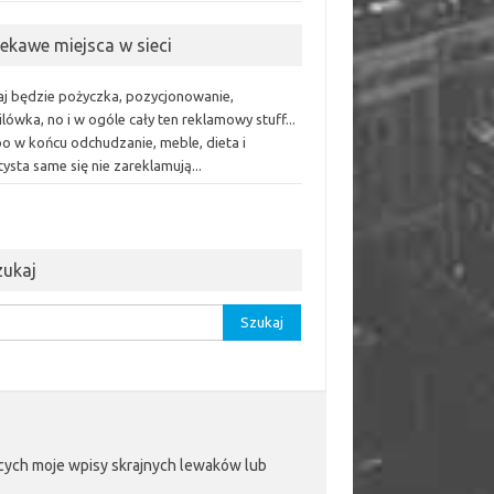
iekawe miejsca w sieci
aj będzie pożyczka, pozycjonowanie,
lówka, no i w ogóle cały ten reklamowy stuff...
bo w końcu odchudzanie, meble, dieta i
ysta same się nie zareklamują...
zukaj
aj:
jących moje wpisy skrajnych lewaków lub