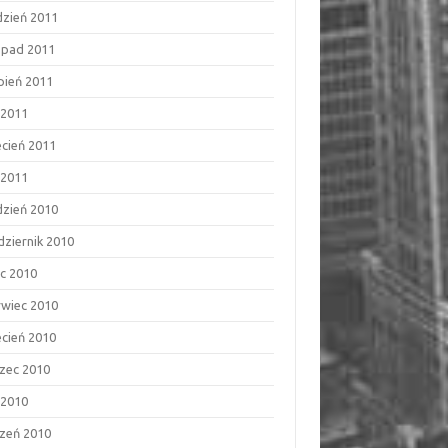
dzień 2011
topad 2011
rpień 2011
 2011
ecień 2011
 2011
dzień 2010
dziernik 2010
ec 2010
rwiec 2010
ecień 2010
zec 2010
 2010
czeń 2010