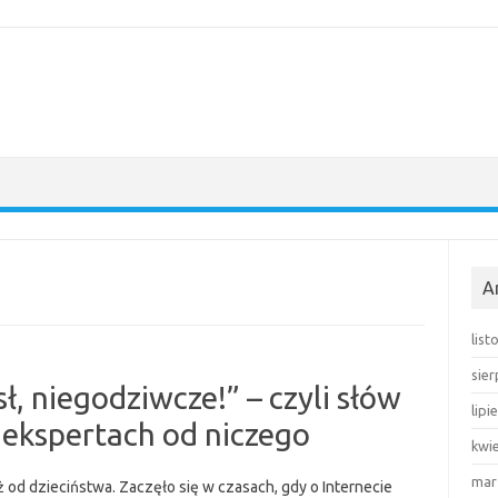
A
lis
sie
, niegodziwcze!” – czyli słów
lipi
 ekspertach od niczego
kwi
mar
ż od dzieciństwa. Zaczęło się w czasach, gdy o Internecie