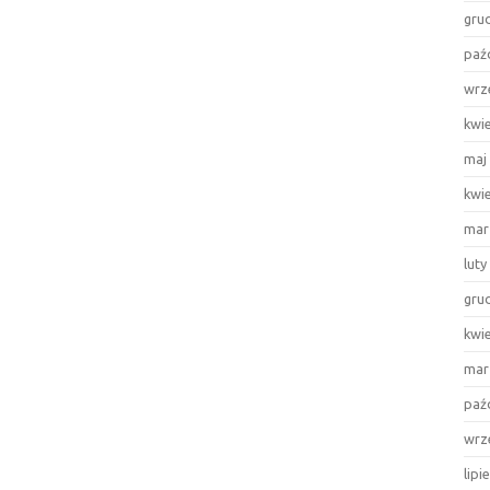
gru
paź
wrz
kwi
maj
kwi
mar
luty
gru
kwi
mar
paź
wrz
lipi