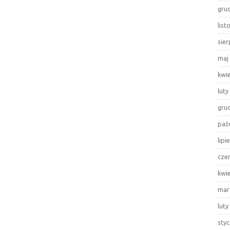
gru
lis
sie
maj
kwi
luty
gru
paź
lipi
cze
kwi
mar
luty
sty