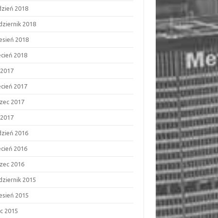
dzień 2018
dziernik 2018
esień 2018
ecień 2018
 2017
ecień 2017
zec 2017
 2017
dzień 2016
ecień 2016
zec 2016
dziernik 2015
esień 2015
ec 2015