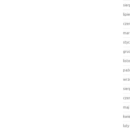
sie
lipi
cze
mar
sty
gru
lis
paź
wrz
sie
cze
maj
kwi
luty