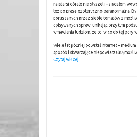
najstarsi górale nie słyszeli – sięgałem wó
też po prasę ezoteryczno-paranormalną. Była
poruszanych przez siebie tematów z możliw
opisywanych spraw, unikając przy tym podsu
wmawiania ludziom, że to, w co do tej pory wi
Wiele lat później powstał Internet – medium
sposób i stwarzające niepowtarzalną możl
“„Masz
Czytaj więcej
zamknięty
umysł,
niegodziwcze!”
–
czyli
słów
kilka
o
internetowych
ekspertach
od