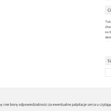
C
Tut
chwi
no 
dent
S
Szuk
ę i nie biorę odpowiedzialności za ewentualne palpitacje serca u czyta