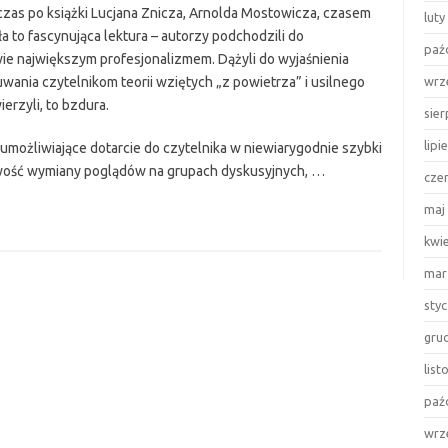
wczas po książki Lucjana Znicza, Arnolda Mostowicza, czasem
luty
 to fascynująca lektura – autorzy podchodzili do
paź
ie największym profesjonalizmem. Dążyli do wyjaśnienia
wania czytelnikom teorii wziętych „z powietrza” i usilnego
wrz
erzyli, to bzdura.
sie
lipi
 umożliwiające dotarcie do czytelnika w niewiarygodnie szybki
iwość wymiany poglądów na grupach dyskusyjnych, …
cze
maj
kwi
mar
sty
gru
lis
paź
wrz