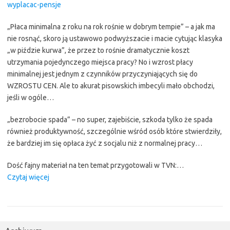
wyplacac-pensje
„Płaca minimalna z roku na rok rośnie w dobrym tempie” – a jak ma
nie rosnąć, skoro ją ustawowo podwyższacie i macie cytując klasyka
„w piździe kurwa”, że przez to rośnie dramatycznie koszt
utrzymania pojedynczego miejsca pracy? No i wzrost płacy
minimalnej jest jednym z czynników przyczyniających się do
WZROSTU CEN. Ale to akurat pisowskich imbecyli mało obchodzi,
jeśli w ogóle…
„bezrobocie spada” – no super, zajebiście, szkoda tylko że spada
również produktywność, szczególnie wśród osób które stwierdziły,
że bardziej im się opłaca żyć z socjalu niż z normalnej pracy…
Dość fajny materiał na ten temat przygotowali w TVN:…
“Tak,
Czytaj więcej
alfonsiku
Kaczyński,
obiecuj
dalej