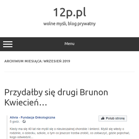
Przejdź
do
12p.pl
treści
wolne myśli, blog prywatny
Menu
ARCHIWUM MIESIĄCA:
WRZESIEŃ 2019
Przydałby się drugi Brunon
Kwiecień…