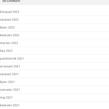
Archiwum
i
jeszcze
listopad 2023
więcej,
baw
sierpień 2022
się
lipiec 2022
dalej
kwiecień 2022
naszym
kosztem…”
marzec 2022
luty 2022
październik 2021
wrzesień 2021
sierpień 2021
lipiec 2021
czerwiec 2021
maj 2021
kwiecień 2021