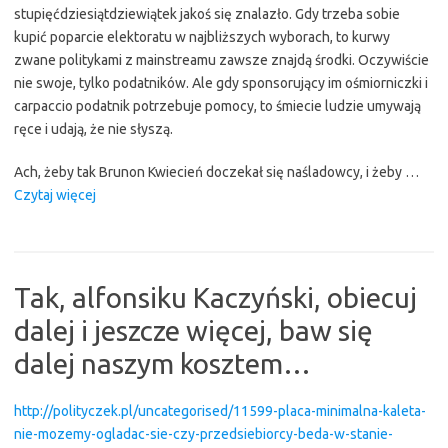
stupięćdziesiątdziewiątek jakoś się znalazło. Gdy trzeba sobie
kupić poparcie elektoratu w najbliższych wyborach, to kurwy
zwane politykami z mainstreamu zawsze znajdą środki. Oczywiście
nie swoje, tylko podatników. Ale gdy sponsorujący im ośmiorniczki i
carpaccio podatnik potrzebuje pomocy, to śmiecie ludzie umywają
ręce i udają, że nie słyszą.
Ach, żeby tak Brunon Kwiecień doczekał się naśladowcy, i żeby …
“Przydałby
Czytaj więcej
się
drugi
Brunon
Kwiecień…”
Tak, alfonsiku Kaczyński, obiecuj
dalej i jeszcze więcej, baw się
dalej naszym kosztem…
http://polityczek.pl/uncategorised/11599-placa-minimalna-kaleta-
nie-mozemy-ogladac-sie-czy-przedsiebiorcy-beda-w-stanie-