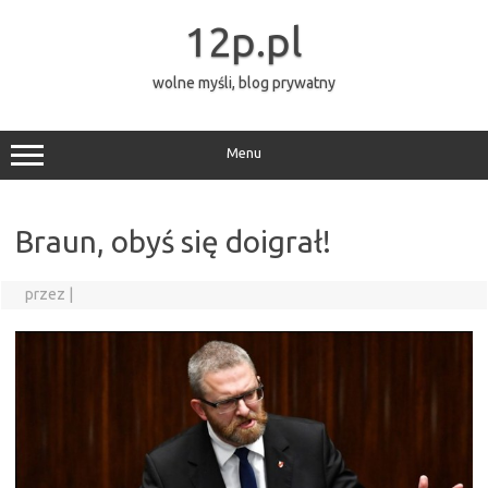
Przejdź
do
12p.pl
treści
wolne myśli, blog prywatny
Menu
Braun, obyś się doigrał!
przez
|