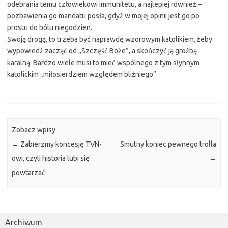
odebrania temu człowiekowi immunitetu, a najlepiej również –
pozbawienia go mandatu posła, gdyż w mojej opinii jest go po
prostu do bólu niegodzien.
Swoją drogą, to trzeba być naprawdę wzorowym katolikiem, żeby
wypowiedź zacząć od „Szczęść Boże”, a skończyć ją groźbą
karalną. Bardzo wiele musi to mieć wspólnego z tym słynnym
katolickim „miłosierdziem względem bliźniego”.
Zobacz wpisy
←
Zabierzmy koncesję TVN-
Smutny koniec pewnego trolla
owi, czyli historia lubi się
→
powtarzać
Archiwum