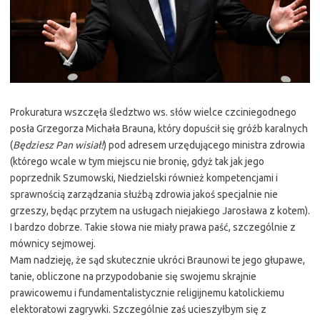
Prokuratura wszczęła śledztwo ws. słów wielce czciniegodnego
posła Grzegorza Michała Brauna, który dopuścił się gróźb karalnych
(
Będziesz Pan wisiał!
) pod adresem urzędującego ministra zdrowia
(którego wcale w tym miejscu nie bronię, gdyż tak jak jego
poprzednik Szumowski, Niedzielski również kompetencjami i
sprawnością zarządzania służbą zdrowia jakoś specjalnie nie
grzeszy, będąc przytem na usługach niejakiego Jarosława z kotem).
I bardzo dobrze. Takie słowa nie miały prawa paść, szczególnie z
mównicy sejmowej.
Mam nadzieję, że sąd skutecznie ukróci Braunowi te jego głupawe,
tanie, obliczone na przypodobanie się swojemu skrajnie
prawicowemu i fundamentalistycznie religijnemu katolickiemu
elektoratowi zagrywki. Szczególnie zaś ucieszyłbym się z