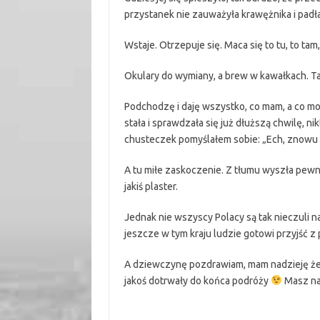
przystanek nie zauważyła krawężnika i padła
Wstaje. Otrzepuje się. Maca się to tu, to tam,
Okulary do wymiany, a brew w kawałkach. Tak
Podchodzę i daję wszystko, co mam, a co m
stała i sprawdzała się już dłuższą chwilę, ni
chusteczek pomyślałem sobie: „Ech, znowu 
A tu miłe zaskoczenie. Z tłumu wyszła pewna
jakiś plaster.
Jednak nie wszyscy Polacy są tak nieczuli na
jeszcze w tym kraju ludzie gotowi przyjść 
A dziewczynę pozdrawiam, mam nadzieję że
jakoś dotrwały do końca podróży
Masz nau