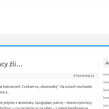
acy źli…
A
lis
0 komentarzy
sie
 w Katowicach. Czekam na „dwunastkę”. Na uszach słuchawki,
lipi
eine’a…
kwi
ne jedynie z atomówką. Spoglądam, patrzę – dziewczyna leży.
mar
chodząc – czy raczej lecąc na oślep – z galerii handlowej na