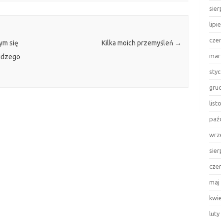
sie
lipi
cze
ym się
Kilka moich przemyśleń
→
mar
udzego
sty
gru
lis
paź
wrz
sie
cze
maj
kwi
luty