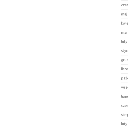
cze
maj
kwi
mar
luty
sty
gru
lis
paź
wrz
lipi
cze
sie
luty