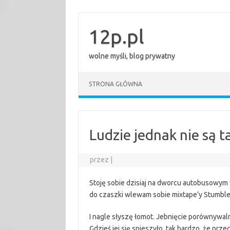
Przejdź
do
treści
12p.pl
wolne myśli, blog prywatny
STRONA GŁÓWNA
Ludzie jednak nie są t
przez
|
Stoję sobie dzisiaj na dworcu autobusowym
do czaszki wlewam sobie mixtape’y Stumbl
I nagle słyszę łomot. Jebnięcie porównywal
Gdzieś jej się spieszyło, tak bardzo, że prze