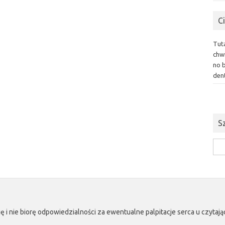
C
Tut
chwi
no 
dent
S
Szuk
ę i nie biorę odpowiedzialności za ewentualne palpitacje serca u czyta