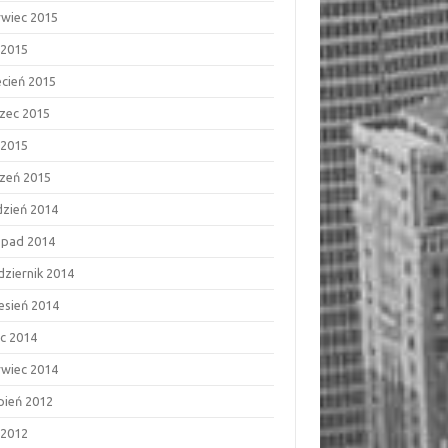
rwiec 2015
 2015
ecień 2015
zec 2015
 2015
czeń 2015
dzień 2014
topad 2014
dziernik 2014
esień 2014
ec 2014
rwiec 2014
rpień 2012
 2012