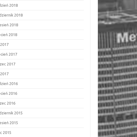
dzień 2018
dziernik 2018
esień 2018
ecień 2018
 2017
ecień 2017
zec 2017
 2017
dzień 2016
ecień 2016
zec 2016
dziernik 2015
esień 2015
ec 2015