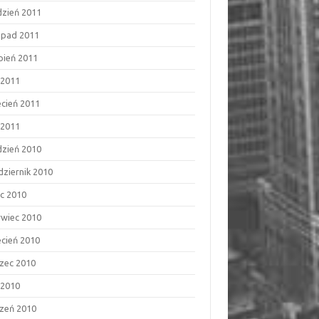
dzień 2011
topad 2011
rpień 2011
 2011
ecień 2011
 2011
dzień 2010
dziernik 2010
ec 2010
rwiec 2010
ecień 2010
zec 2010
 2010
czeń 2010