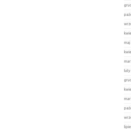
gru
paź
wrz
kwi
maj
kwi
mar
luty
gru
kwi
mar
paź
wrz
lipi