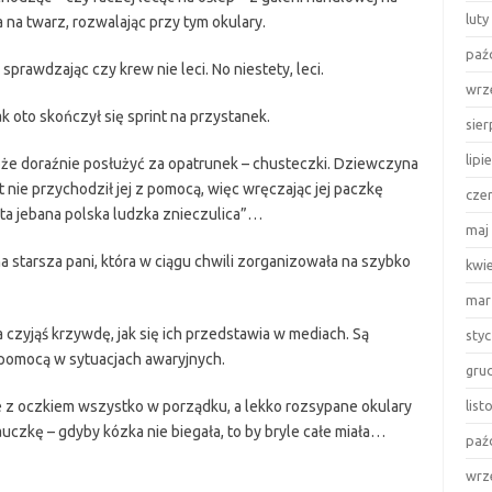
luty
 na twarz, rozwalając przy tym okulary.
paź
 sprawdzając czy krew nie leci. No niestety, leci.
wrz
 oto skończył się sprint na przystanek.
sie
lipi
oże doraźnie posłużyć za opatrunek – chusteczki. Dziewczyna
kt nie przychodził jej z pomocą, więc wręczając jej paczkę
cze
ta jebana polska ludzka znieczulica”…
maj
 starsza pani, która w ciągu chwili zorganizowała na szybko
kwi
mar
 czyjąś krzywdę, jak się ich przedstawia w mediach. Są
sty
z pomocą w sytuacjach awaryjnych.
gru
 z oczkiem wszystko w porządku, a lekko rozsypane okulary
lis
czkę – gdyby kózka nie biegała, to by bryle całe miała…
paź
wrz