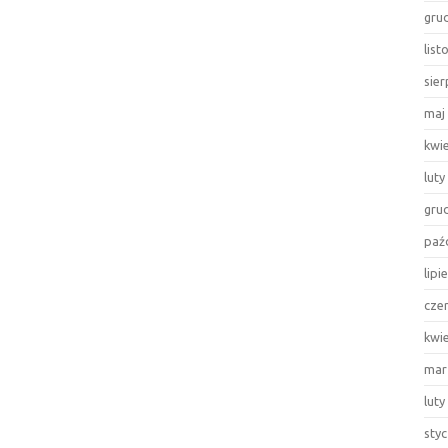
gru
lis
sie
maj
kwi
luty
gru
paź
lipi
cze
kwi
mar
luty
sty