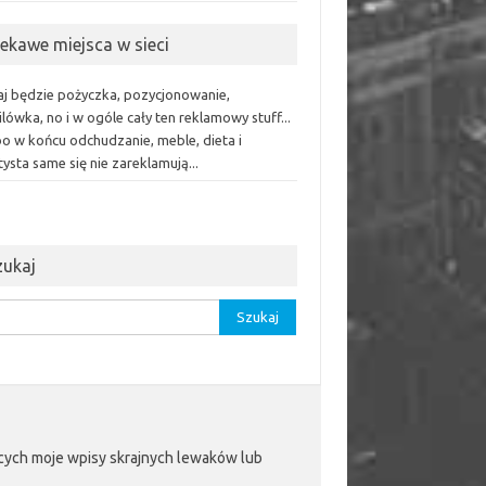
iekawe miejsca w sieci
aj będzie pożyczka, pozycjonowanie,
lówka, no i w ogóle cały ten reklamowy stuff...
bo w końcu odchudzanie, meble, dieta i
ysta same się nie zareklamują...
zukaj
aj:
jących moje wpisy skrajnych lewaków lub