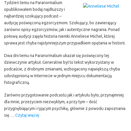
Tydzień temu na Paranormalium
pedał”
opublikowałem bodaj najdłuższy i
najbardziej szokujący podcast –
audycję poświęconą egzorcyzmom. Szokujący, bo zawierający
zarówno opisy egzorcyzmów, jak i autentyczne nagrania. Ponad
połowę audycji zajęła historia niemki Anneliese Michel, której
sprawa jest chyba najsłynniejszym przypadkiem opętania w historii.
Dwa dni temu na Paranormalium ukazał się poświęcony tej
dziewczynie artykuł. Generalnie był to tekst wykorzystany w
podcaście, z drobnymi zmianami, wzbogacony największą chyba
udostępnioną w Internecie w jednym miejscu dokumentacją
fotograficzną.
Zarówno przygotowanie podcastu jak i artykułu było, przynajmniej
dla mnie, przeżyciem niezwykłym, a przy tym – dość
przygnębiającym i ryjącym psychikę, głównie z powodu zapoznania
“„Zawsze
się …
Czytaj więcej
wesoła,
z