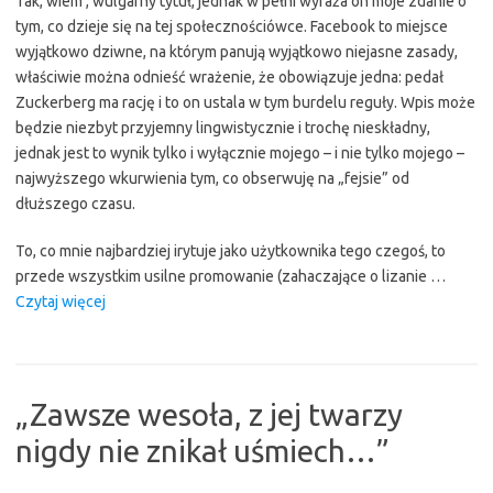
Tak, wiem , wulgarny tytuł, jednak w pełni wyraża on moje zdanie o
po
tym, co dzieje się na tej społecznościówce. Facebook to miejsce
Debacie
wyjątkowo dziwne, na którym panują wyjątkowo niejasne zasady,
Ufologicznej
właściwie można odnieść wrażenie, że obowiązuje jedna: pedał
Online
Zuckerberg ma rację i to on ustala w tym burdelu reguły. Wpis może
o
będzie niezbyt przyjemny lingwistycznie i trochę nieskładny,
Przełęczy
jednak jest to wynik tylko i wyłącznie mojego – i nie tylko mojego –
Diatłowa”
najwyższego wkurwienia tym, co obserwuję na „fejsie” od
dłuższego czasu.
To, co mnie najbardziej irytuje jako użytkownika tego czegoś, to
przede wszystkim usilne promowanie (zahaczające o lizanie …
“Facebook
Czytaj więcej
to
burdel,
a
Mark
„Zawsze wesoła, z jej twarzy
Zuckerberg
nigdy nie znikał uśmiech…”
to
tępy