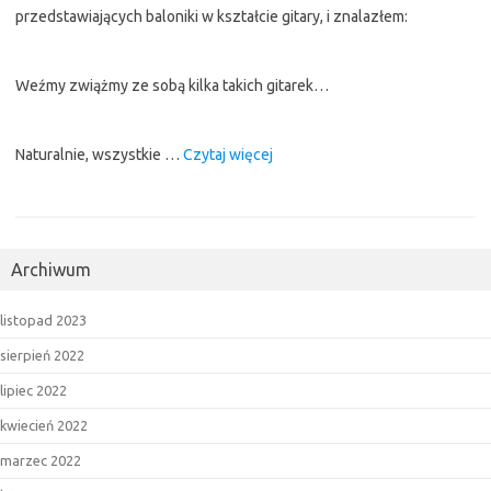
przedstawiających baloniki w kształcie gitary, i znalazłem:
Weźmy zwiążmy ze sobą kilka takich gitarek…
“„UFO
Naturalnie, wszystkie …
Czytaj więcej
nad
Polską”
–
czyli
Archiwum
jak
łatwo,
listopad 2023
szybko
i
sierpień 2022
przyjemnie
lipiec 2022
zrobić
kwiecień 2022
z
siebie
marzec 2022
pośmiewisko”