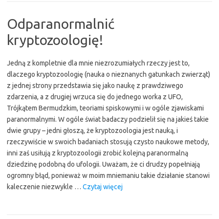
jej
twarzy
Odparanormalnić
nigdy
kryptozoologię!
nie
znikał
Jedną z kompletnie dla mnie niezrozumiałych rzeczy jest to,
uśmiech…””
dlaczego kryptozoologię (nauka o nieznanych gatunkach zwierząt)
z jednej strony przedstawia się jako naukę z prawdziwego
zdarzenia, a z drugiej wrzuca się do jednego worka z UFO,
Trójkątem Bermudzkim, teoriami spiskowymi i w ogóle zjawiskami
paranormalnymi. W ogóle świat badaczy podzielił się na jakieś takie
dwie grupy – jedni głoszą, że kryptozoologia jest nauką, i
rzeczywiście w swoich badaniach stosują czysto naukowe metody,
inni zaś usiłują z kryptozoologii zrobić kolejną paranormalną
dziedzinę podobną do ufologii. Uważam, że ci drudzy popełniają
ogromny błąd, ponieważ w moim mniemaniu takie działanie stanowi
“Odparanormalnić
kaleczenie niezwykle …
Czytaj więcej
kryptozoologię!”