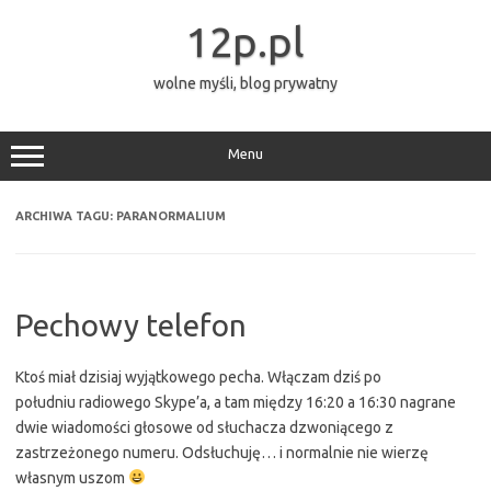
Przejdź
do
12p.pl
treści
wolne myśli, blog prywatny
Menu
ARCHIWA TAGU:
PARANORMALIUM
Pechowy telefon
Ktoś miał dzisiaj wyjątkowego pecha. Włączam dziś po
południu radiowego Skype’a, a tam między 16:20 a 16:30 nagrane
dwie wiadomości głosowe od słuchacza dzwoniącego z
zastrzeżonego numeru. Odsłuchuję… i normalnie nie wierzę
własnym uszom