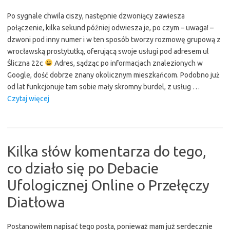
Po sygnale chwila ciszy, następnie dzwoniący zawiesza
połączenie, kilka sekund później odwiesza je, po czym – uwaga! –
dzwoni pod inny numer i w ten sposób tworzy rozmowę grupową z
wrocławską prostytutką, oferującą swoje usługi pod adresem ul
Śliczna 22c
Adres, sądząc po informacjach znalezionych w
Google, dość dobrze znany okolicznym mieszkańcom. Podobno już
od lat funkcjonuje tam sobie mały skromny burdel, z usług …
“Pechowy
Czytaj więcej
telefon”
Kilka słów komentarza do tego,
co działo się po Debacie
Ufologicznej Online o Przełęczy
Diatłowa
Postanowiłem napisać tego posta, ponieważ mam już serdecznie