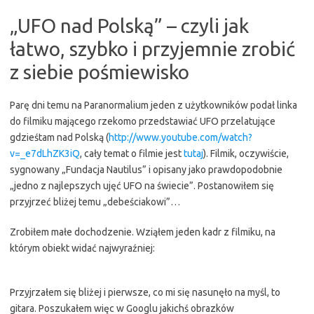
„UFO nad Polską” – czyli jak
łatwo, szybko i przyjemnie zrobić
z siebie pośmiewisko
Parę dni temu na Paranormalium jeden z użytkowników podał linka
do filmiku mającego rzekomo przedstawiać UFO przelatujące
gdzieśtam nad Polską (
http://www.youtube.com/watch?
v=_e7dLhZK3iQ
, cały temat o filmie jest
tutaj
). Filmik, oczywiście,
sygnowany „Fundacja Nautilus” i opisany jako prawdopodobnie
„jedno z najlepszych ujęć UFO na świecie”. Postanowiłem się
przyjrzeć bliżej temu „debeściakowi”…
Zrobiłem małe dochodzenie. Wziąłem jeden kadr z filmiku, na
którym obiekt widać najwyraźniej:
Przyjrzałem się bliżej i pierwsze, co mi się nasunęło na myśl, to
gitara. Poszukałem więc w Googlu jakichś obrazków