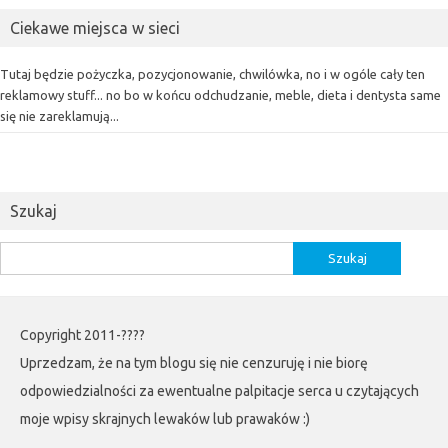
Ciekawe miejsca w sieci
Tutaj będzie pożyczka, pozycjonowanie, chwilówka, no i w ogóle cały ten
reklamowy stuff... no bo w końcu odchudzanie, meble, dieta i dentysta same
się nie zareklamują...
Szukaj
Szukaj:
Copyright 2011-????
Uprzedzam, że na tym blogu się nie cenzuruję i nie biorę
odpowiedzialności za ewentualne palpitacje serca u czytających
moje wpisy skrajnych lewaków lub prawaków :)