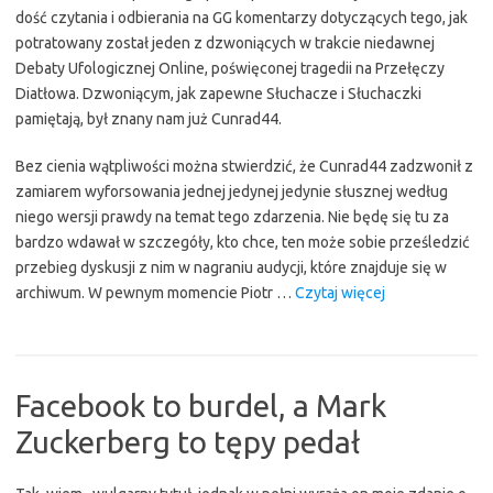
dość czytania i odbierania na GG komentarzy dotyczących tego, jak
potratowany został jeden z dzwoniących w trakcie niedawnej
Debaty Ufologicznej Online, poświęconej tragedii na Przełęczy
Diatłowa. Dzwoniącym, jak zapewne Słuchacze i Słuchaczki
pamiętają, był znany nam już Cunrad44.
Bez cienia wątpliwości można stwierdzić, że Cunrad44 zadzwonił z
zamiarem wyforsowania jednej jedynej jedynie słusznej według
niego wersji prawdy na temat tego zdarzenia. Nie będę się tu za
bardzo wdawał w szczegóły, kto chce, ten może sobie prześledzić
przebieg dyskusji z nim w nagraniu audycji, które znajduje się w
“Kilka
archiwum. W pewnym momencie Piotr …
Czytaj więcej
słów
komentarza
do
tego,
Facebook to burdel, a Mark
co
Zuckerberg to tępy pedał
działo
się